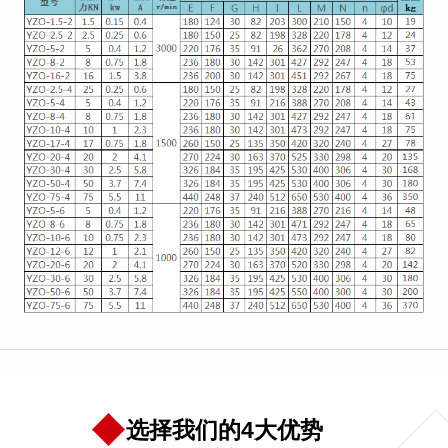
选择我们的4大优势