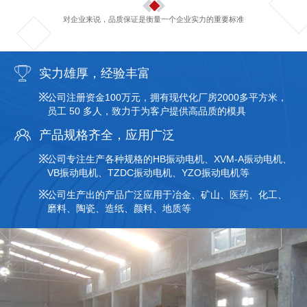
对企业来说，品质保证是衡量一个企业实力的重要标准
实力雄厚，经验丰富
公司注册资金100万元，拥有现代化厂房2000多平方米，
员工 50 多人，致力于为客户提供高品质的模具
产品规格齐全，应用广泛
公司专注生产各种规格的HB振动电机、XVM-A振动电机、
VB振动电机、TZDC振动电机、YZO振动电机等
公司生产出的产品广泛应用于冶金、矿山、医药、化工、
磨料、陶瓷、造纸、颜料、地质等