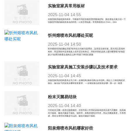
实验室家具常用板材
2025-11-04 14:55
实验室家具板材多种多样，可根据不同的实验室需求量身定制。现在来给大家介绍一下
实验室常用的板材及各自的特性：1.实芯理化板：常用厚度有12.7mm，15m
忻州熔喷布风机哪处买呢
2025-11-04 14:50
忻州熔喷布风机哪处买呢?忻州在古代称为是秀容，这里是北倚长城，跟大同以及朔州
相邻，而这里忻州这里很多人也许还没有来过，而忻州风机选择上要到哪里呢?价钱是
多少?如果到南通去选购怎么样?而接下来咱们跟随
实验室家具施工安装步骤以及技术要求
2025-11-04 14:45
实验室家具的结构基本分为三种：全钢结构;钢木结构;全木结构，就以上三种结构的试
验台，做出如下的安装步骤和安装要求。一.全钢实验台的安装步骤：第一步：检查
粉末灭菌易结块
2025-11-04 14:40
中药粉末灭菌一直是比较困难的，目前市面上常用的设备就是高压蒸汽灭菌柜、热风循
环干燥箱、隧道式微波干燥机、辐照等，臭氧穿透性非常差，所以灭菌效果差，不用考
虑，用在洁净空间消毒是可以的。隧道式微波干燥机
阳泉熔喷布风机哪家好些