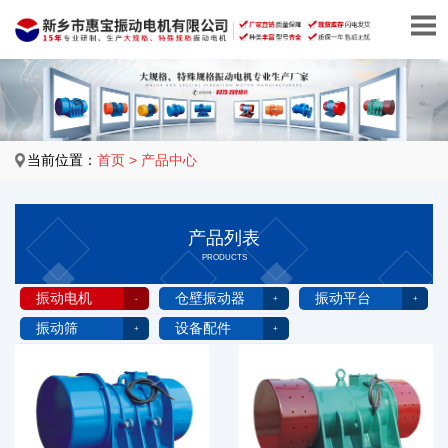
当前位置：
首页
>
产品中心
产品列表
PRODUCTS
振动电机
仓壁振动器
振动平台
振动筛
设备配件