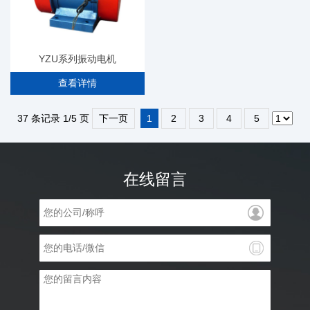
YZU系列振动电机
查看详情
37 条记录 1/5 页
下一页
1
2
3
4
5
在线留言