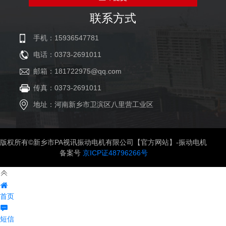
联系方式
手机：15936547781
电话：0373-2691011
邮箱：181722975@qq.com
传真：0373-2691011
地址：河南新乡市卫滨区八里营工业区
版权所有©新乡市PA视讯振动电机有限公司【官方网站】-振动电机
备案号
京ICP证48796266号
首页
短信