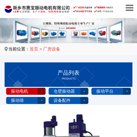
当前位置：
首页
>
厂房设备
产品列表
PRODUCTS
振动电机
仓壁振动器
振动平台
振动筛
设备配件