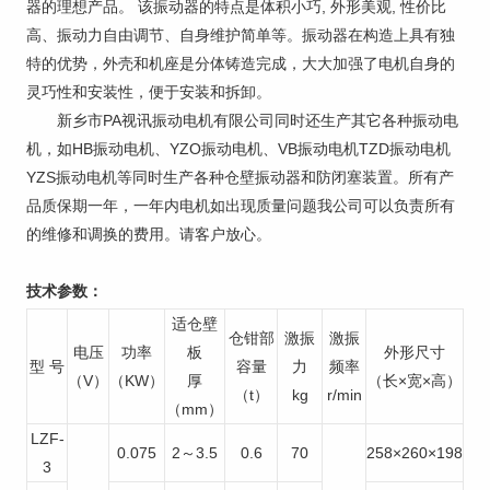
器的理想产品。 该振动器的特点是体积小巧, 外形美观, 性价比
高、振动力自由调节、自身维护简单等。振动器在构造上具有独
特的优势，外壳和机座是分体铸造完成，大大加强了电机自身的
灵巧性和安装性，便于安装和拆卸。
新乡市PA视讯振动电机有限公司同时还生产其它各种振动电
机，如HB振动电机、YZO振动电机、VB振动电机TZD振动电机
YZS振动电机等同时生产各种仓壁振动器和防闭塞装置。所有产
品质保期一年，一年内电机如出现质量问题我公司可以负责所有
的维修和调换的费用。请客户放心。
技术参数：
适仓壁
仓钳部
激振
激振
电压
功率
板
外形尺寸
型 号
容量
力
频率
（V）
（KW）
厚
（长×宽×高）
（t）
kg
r/min
（mm）
LZF-
0.075
2～3.5
0.6
70
258×260×198
3