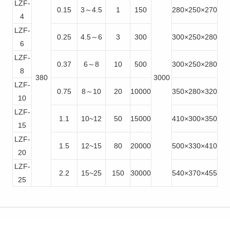
LZF-
0.15
3～4.5
1
150
280×250×270
4
LZF-
0.25
4.5～6
3
300
300×250×280
6
LZF-
0.37
6～8
10
500
300×250×280
8
380
3000
LZF-
0.75
8～10
20
10000
350×280×320
10
LZF-
1.1
10~12
50
15000
410×300×350
15
LZF-
1.5
12~15
80
20000
500×330×410
20
LZF-
2.2
15~25
150
30000
540×370×455
25