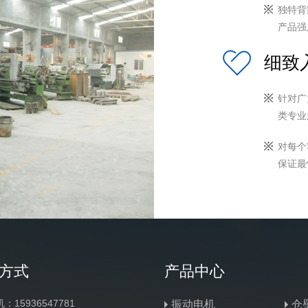
独特背
产品强
细致
针对广
类专业
对每个
保证最
方式
产品中心
：15936547781
振动电机
仓