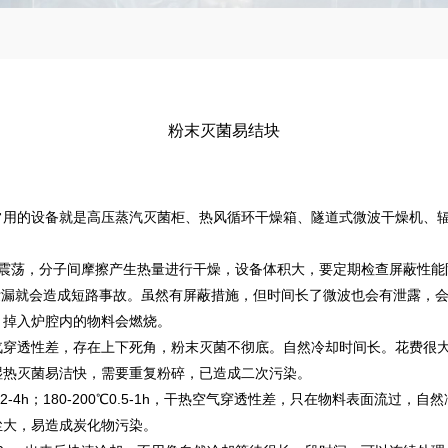
粉末灭菌易结块
常用的设备就是高压蒸汽灭菌柜、热风循环干燥箱、隧道式微波干燥机、
高频震荡，分子间摩擦产生热量进行干燥，设备体积大，要定期检查屏蔽性
泄漏就会造成短路事故。虽然有屏蔽措施，但时间长了微波也会有泄露，
，掉入炉腔内的物料会燃烧。
，蒸汽穿透性差，存在上下死角，
粉末灭菌
不彻底。自然冷却时间长。花费很
湿热灭菌易洁快，需要重复粉碎，已造成二次污染。
170℃ 2-4h；180-200℃0.5-1h，干热空气穿透性差，只在物料表面
尘大，易造成炭化物污染。